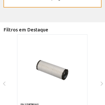
Filtros em Destaque
PN
128781A1