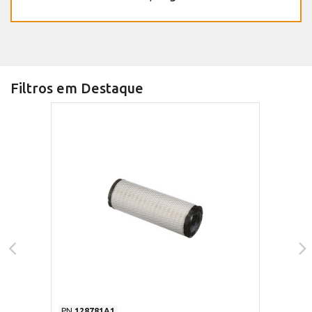
Filtros em Destaque
PN
128781A1