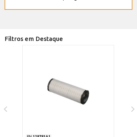
Filtros em Destaque
PN
128781A1