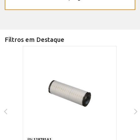
Filtros em Destaque
PN
128781A1