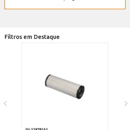
Filtros em Destaque
PN
128781A1