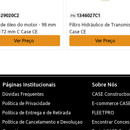
329020C2
1346027C1
PN
o de óleo do motor - 98 mm
Filtro Hidráulico de Transmi
172 mm C Case CE
Case CE
Ver Preço
Ver Preço
Páginas Institucionais
Sobre Nós
Dúvidas Frequentes
CASE Constructio
Política de Privacidade
E-commerce CAS
Política de Entrega e de Retirada
FLEETPRO
Política de Cancelamento e Devoluçao
Encontrar Conces