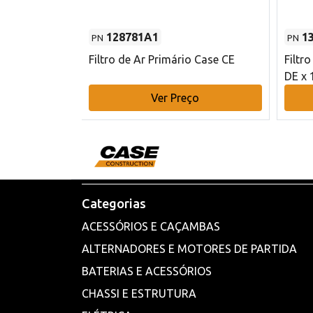
128781A1
1
PN
PN
l - 80 mm DE
Filtro de Ar Primário Case CE
Filtr
DE x 
o
Ver Preço
Categorias
ACESSÓRIOS E CAÇAMBAS
ALTERNADORES E MOTORES DE PARTIDA
BATERIAS E ACESSÓRIOS
CHASSI E ESTRUTURA