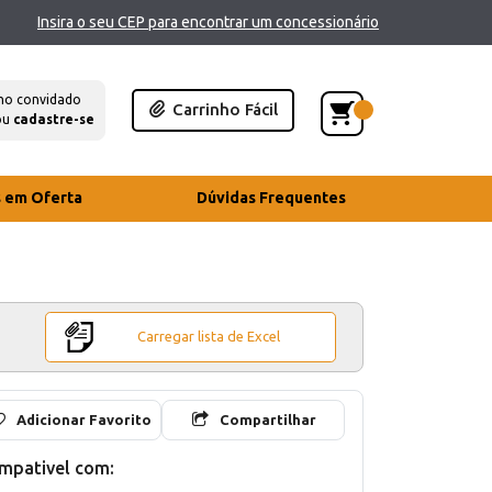
Insira o seu CEP para encontrar um concessionário
mo convidado
Carrinho Fácil
ou
cadastre-se
s em Oferta
Dúvidas Frequentes
Carregar lista de Excel
Adicionar Favorito
Compartilhar
mpativel com: