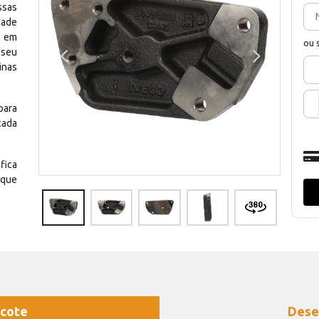
ssas
dade
e em
ou 
 seu
inas
para
cada
fica
 que
cote
Dese