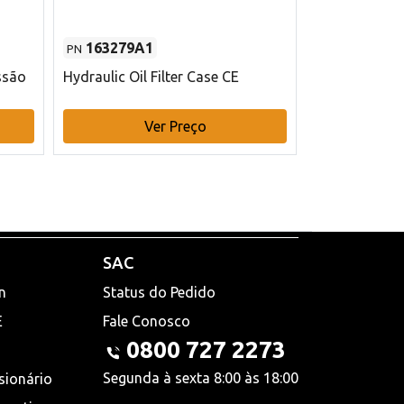
163279A1
48145970
PN
PN
ssão
Hydraulic Oil Filter Case CE
Filtro de com
x 75 mm L Ca
Ver Preço
V
SAC
n
Status do Pedido
E
Fale Conosco
0800 727 2273
Segunda à sexta 8:00 às 18:00
sionário