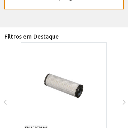
Filtros em Destaque
PN
128781A1