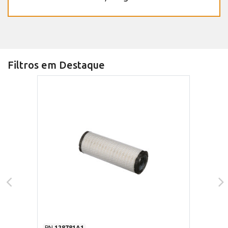
Filtros em Destaque
PN
128781A1