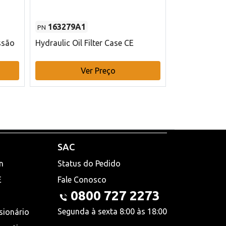
163279A1
48145970
PN
PN
ssão
Hydraulic Oil Filter Case CE
Filtro de com
x 75 mm L Ca
Ver Preço
V
SAC
n
Status do Pedido
E
Fale Conosco
0800 727 2273
Segunda à sexta 8:00 às 18:00
sionário