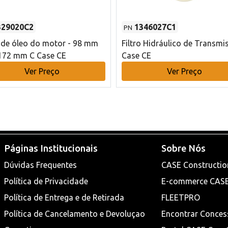
329020C2
1346027C1
PN
o de óleo do motor - 98 mm
Filtro Hidráulico de Transmi
172 mm C Case CE
Case CE
Ver Preço
Ver Preço
Páginas Institucionais
Sobre Nós
Dúvidas Frequentes
CASE Constructio
Política de Privacidade
E-commerce CAS
Política de Entrega e de Retirada
FLEETPRO
Política de Cancelamento e Devoluçao
Encontrar Conces