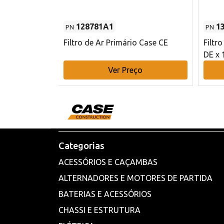
128781A1
1
PN
PN
l - 80 mm DE
Filtro de Ar Primário Case CE
Filtr
DE x 
o
Ver Preço
Categorias
ACESSÓRIOS E CAÇAMBAS
ALTERNADORES E MOTORES DE PARTIDA
BATERIAS E ACESSÓRIOS
CHASSI E ESTRUTURA