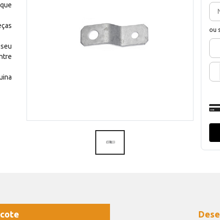
 que
eças
ou 
 seu
ntre
uina
cote
Dese