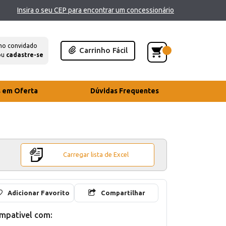
Insira o seu CEP para encontrar um concessionário
mo convidado
Carrinho Fácil
ou
cadastre-se
s em Oferta
Dúvidas Frequentes
Carregar lista de Excel
Adicionar Favorito
Compartilhar
mpativel com: