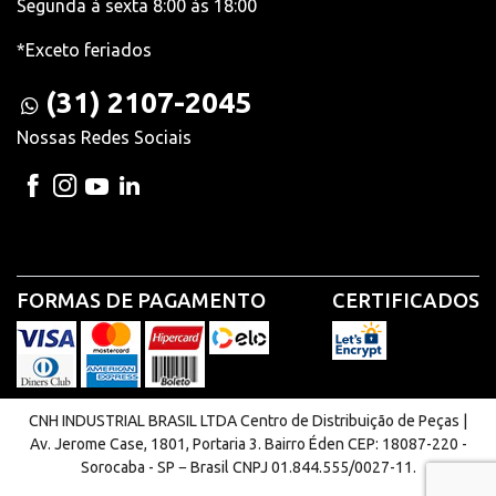
Segunda à sexta 8:00 às 18:00
*Exceto feriados
(31) 2107-2045
Nossas Redes Sociais
FORMAS DE PAGAMENTO
CERTIFICADOS
CNH INDUSTRIAL BRASIL LTDA Centro de Distribuição de Peças |
Av. Jerome Case, 1801, Portaria 3. Bairro Éden CEP: 18087-220 -
Sorocaba - SP − Brasil CNPJ 01.844.555/0027-11.