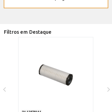
Filtros em Destaque
PN
128781A1