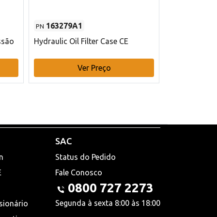
163279A1
48145970
PN
PN
ssão
Hydraulic Oil Filter Case CE
Filtro de com
x 75 mm L Ca
Ver Preço
V
SAC
n
Status do Pedido
E
Fale Conosco
0800 727 2273
Segunda à sexta 8:00 às 18:00
sionário