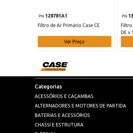
128781A1
1
PN
PN
l - 80 mm DE
Filtro de Ar Primário Case CE
Filtr
DE x 
o
Ver Preço
Categorias
ACESSÓRIOS E CAÇAMBAS
ALTERNADORES E MOTORES DE PARTIDA
BATERIAS E ACESSÓRIOS
CHASSI E ESTRUTURA