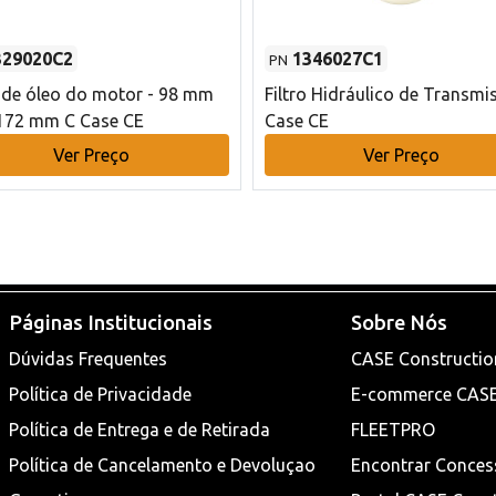
329020C2
1346027C1
PN
o de óleo do motor - 98 mm
Filtro Hidráulico de Transmi
172 mm C Case CE
Case CE
Ver Preço
Ver Preço
Páginas Institucionais
Sobre Nós
Dúvidas Frequentes
CASE Constructio
Política de Privacidade
E-commerce CAS
Política de Entrega e de Retirada
FLEETPRO
Política de Cancelamento e Devoluçao
Encontrar Conces