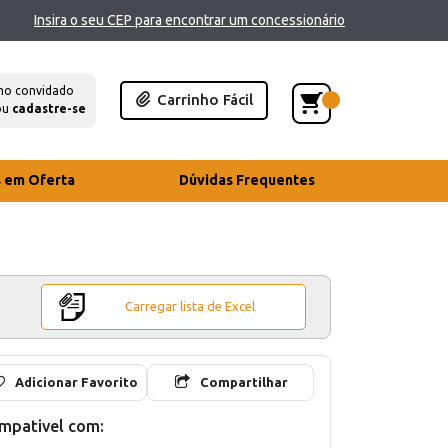
Insira o seu CEP para encontrar um concessionário
mo convidado
Carrinho Fácil
ou
cadastre-se
s em Oferta
Dúvidas Frequentes
Carregar lista de Excel
Adicionar Favorito
Compartilhar
mpativel com: