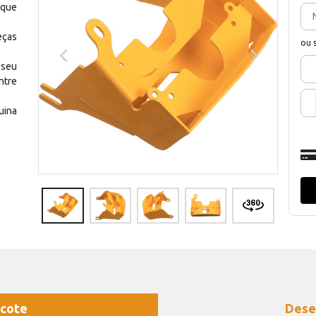
 que
eças
ou 
 seu
ntre
uina
cote
Dese