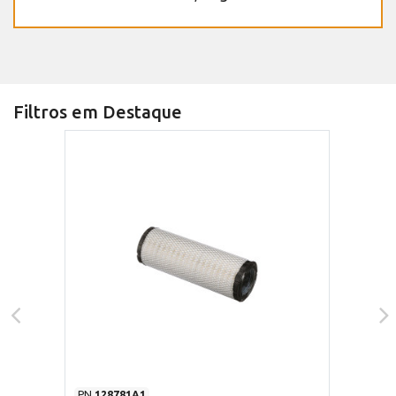
Filtros em Destaque
PN
128781A1