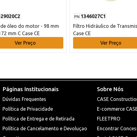
329020C2
1346027C1
PN
o de óleo do motor - 98 mm
Filtro Hidráulico de Transmi
172 mm C Case CE
Case CE
Ver Preço
Ver Preço
Páginas Institucionais
Sobre Nós
Dúvidas Frequentes
CASE Constructio
Política de Privacidade
E-commerce CAS
Política de Entrega e de Retirada
FLEETPRO
Política de Cancelamento e Devoluçao
Encontrar Conces