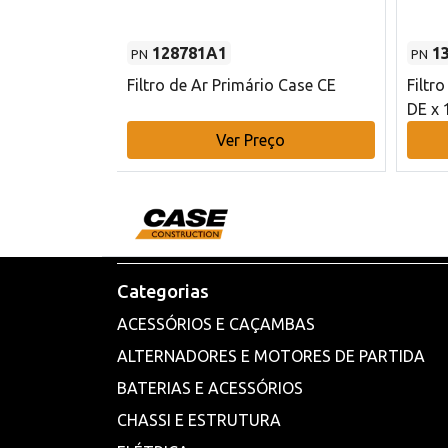
128781A1
1
PN
PN
l - 80 mm DE
Filtro de Ar Primário Case CE
Filtr
DE x 
o
Ver Preço
Categorias
ACESSÓRIOS E CAÇAMBAS
ALTERNADORES E MOTORES DE PARTIDA
BATERIAS E ACESSÓRIOS
CHASSI E ESTRUTURA