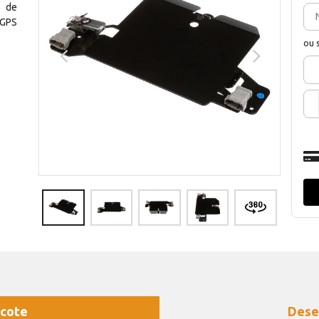
 de
 GPS
ou 
cote
Dese