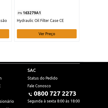
163279A1
48145970
PN
PN
ssão
Hydraulic Oil Filter Case CE
Filtro de com
x 75 mm L Ca
Ver Preço
V
SAC
n
Status do Pedido
E
Fale Conosco
0800 727 2273
Segunda à sexta 8:00 às 18:00
sionário