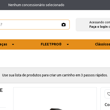
Nenhum concessionário selecionado
Acessando co
Faça o login
eças
FLEETPRO®
Clássico
Use sua lista de produtos para criar um carrinho em 3 passos rápidos.
CE
Co