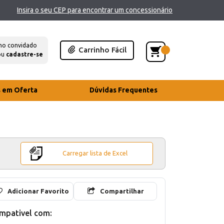
Insira o seu CEP para encontrar um concessionário
mo convidado
Carrinho Fácil
ou
cadastre-se
s em Oferta
Dúvidas Frequentes
Carregar lista de Excel
Adicionar Favorito
Compartilhar
mpativel com: