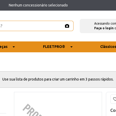
Nenhum concessionário selecionado
Acessando co
Faça o login
eças
FLEETPRO®
Clássico
Use sua lista de produtos para criar um carrinho em 3 passos rápidos.
Co