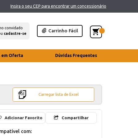
Insira o seu CEP para encontrar um concessionário
mo convidado
Carrinho Fácil
ou
cadastre-se
s em Oferta
Dúvidas Frequentes
Carregar lista de Excel
Adicionar Favorito
Compartilhar
mpativel com: