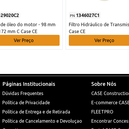
329020C2
1346027C1
PN
o de óleo do motor - 98 mm
Filtro Hidráulico de Transmi
172 mm C Case CE
Case CE
Ver Preço
Ver Preço
Páginas Institucionais
Sobre Nós
Dúvidas Frequentes
CASE Constructio
Política de Privacidade
E-commerce CAS
Política de Entrega e de Retirada
FLEETPRO
Política de Cancelamento e Devoluçao
Encontrar Conces