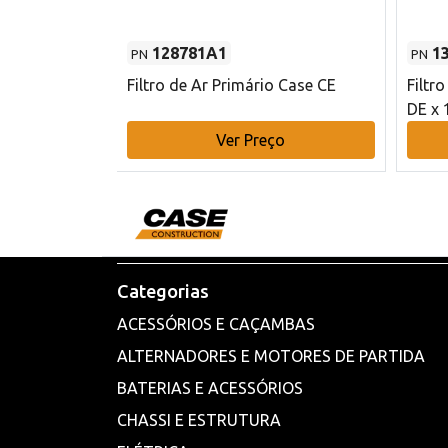
128781A1
1
PN
PN
l - 80 mm DE
Filtro de Ar Primário Case CE
Filtr
DE x 
o
Ver Preço
Categorias
ACESSÓRIOS E CAÇAMBAS
ALTERNADORES E MOTORES DE PARTIDA
BATERIAS E ACESSÓRIOS
CHASSI E ESTRUTURA