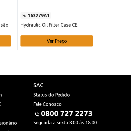
163279A1
48145970
PN
PN
ssão
Hydraulic Oil Filter Case CE
Filtro de com
x 75 mm L Ca
Ver Preço
V
SAC
n
Status do Pedido
E
Fale Conosco
0800 727 2273
Segunda à sexta 8:00 às 18:00
sionário