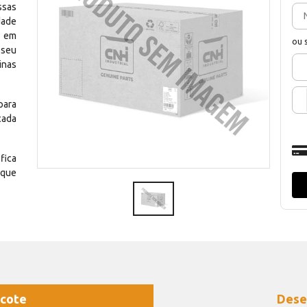
ssas
dade
e em
ou 
 seu
inas
para
cada
fica
 que
cote
Dese