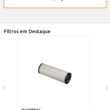
Filtros em Destaque
PN
128781A1