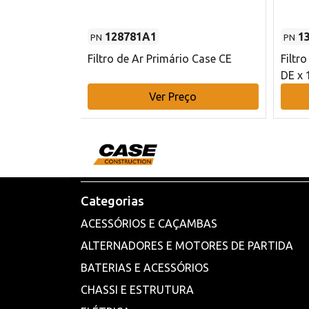
128781A1
1
PN
PN
l - 80 mm DE
Filtro de Ar Primário Case CE
Filtr
DE x 
o
Ver Preço
Categorias
ACESSÓRIOS E CAÇAMBAS
ALTERNADORES E MOTORES DE PARTIDA
BATERIAS E ACESSÓRIOS
CHASSI E ESTRUTURA