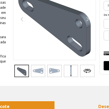
ssas
dade
e em
ou 
 seu
inas
para
cada
fica
 que
cote
Dese