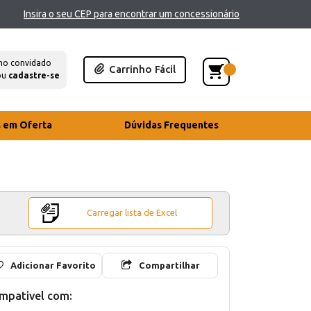
Insira o seu CEP para encontrar um concessionário
mo convidado
Carrinho Fácil
ou
cadastre-se
s em Oferta
Dúvidas Frequentes
Carregar lista de Excel
Adicionar Favorito
Compartilhar
mpativel com: