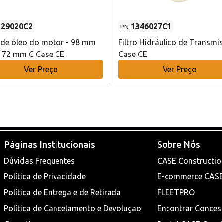
329020C2
1346027C1
PN
o de óleo do motor - 98 mm
Filtro Hidráulico de Transmi
172 mm C Case CE
Case CE
Ver Preço
Ver Preço
Páginas Institucionais
Sobre Nós
Dúvidas Frequentes
CASE Constructio
Política de Privacidade
E-commerce CAS
Política de Entrega e de Retirada
FLEETPRO
Política de Cancelamento e Devoluçao
Encontrar Conces