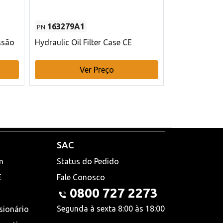
163279A1
48145970
PN
PN
ssão
Hydraulic Oil Filter Case CE
Filtro de com
x 75 mm L Ca
Ver Preço
V
SAC
n
Status do Pedido
E
Fale Conosco
0800 727 2273
Segunda à sexta 8:00 às 18:00
sionário