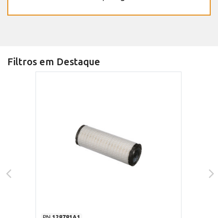
Filtros em Destaque
PN
128781A1