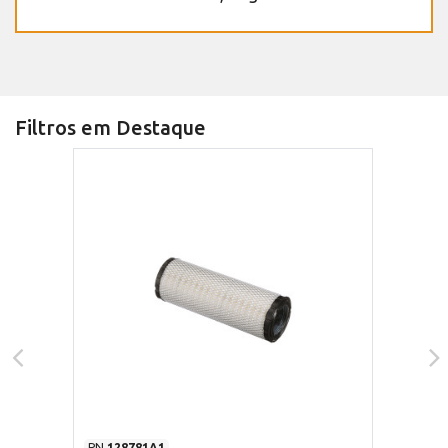
Filtros em Destaque
PN
128781A1