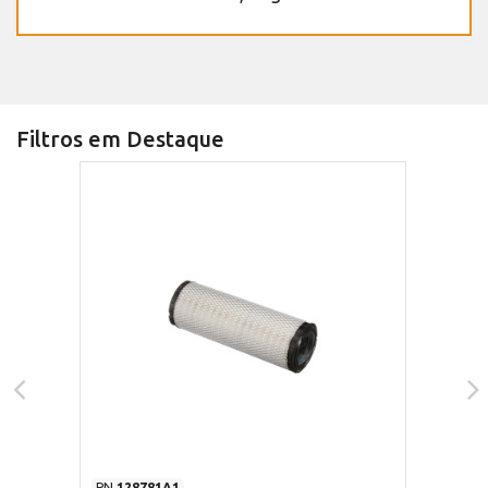
Filtros em Destaque
PN
128781A1