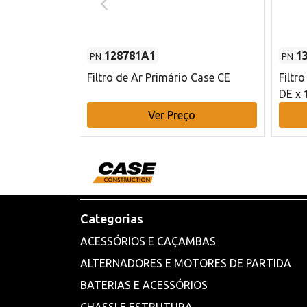
128781A1
1
PN
PN
l - 80 mm DE
Filtro de Ar Primário Case CE
Filtr
DE x 
o
Ver Preço
Categorias
ACESSÓRIOS E CAÇAMBAS
ALTERNADORES E MOTORES DE PARTIDA
BATERIAS E ACESSÓRIOS
CHASSI E ESTRUTURA