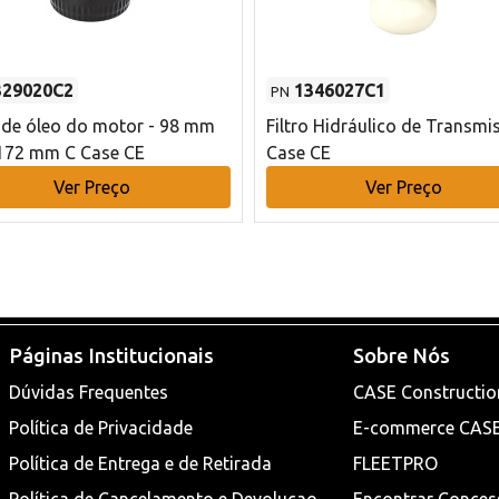
329020C2
1346027C1
PN
o de óleo do motor - 98 mm
Filtro Hidráulico de Transmi
172 mm C Case CE
Case CE
Ver Preço
Ver Preço
Páginas Institucionais
Sobre Nós
Dúvidas Frequentes
CASE Constructio
Política de Privacidade
E-commerce CAS
Política de Entrega e de Retirada
FLEETPRO
Política de Cancelamento e Devoluçao
Encontrar Conces