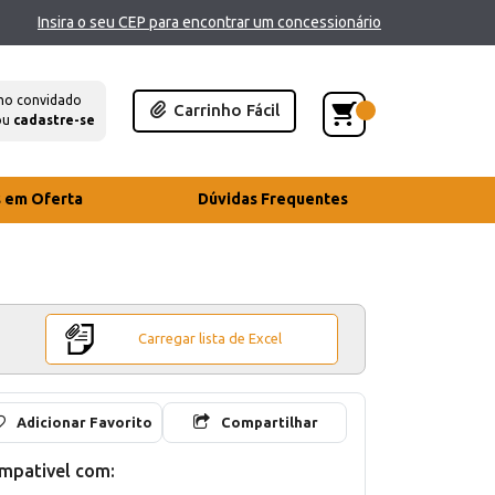
Insira o seu CEP para encontrar um concessionário
mo convidado
Carrinho Fácil
ou
cadastre-se
s em Oferta
Dúvidas Frequentes
Carregar lista de Excel
Adicionar Favorito
Compartilhar
mpativel com: