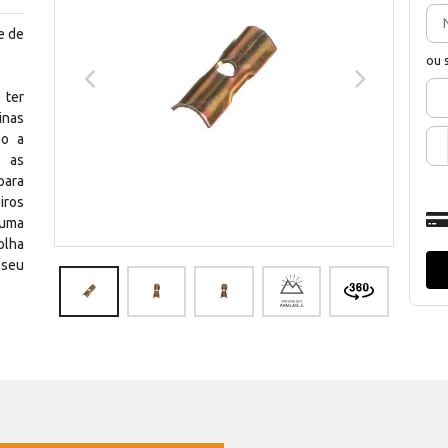
e de
ou 
 ter
inas
ão a
s as
para
iros
 uma
olha
 seu