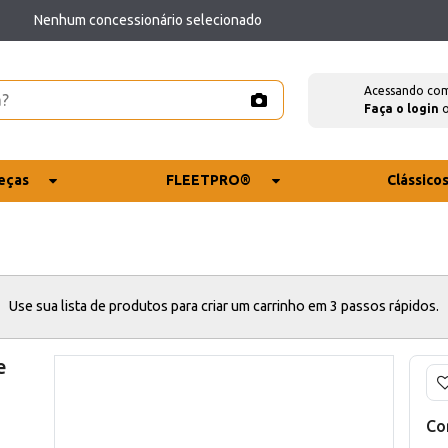
Nenhum concessionário selecionado
Acessando co
Faça o login
eças
FLEETPRO®
Clássico
Use sua lista de produtos para criar um carrinho em 3 passos rápidos.
e
Co