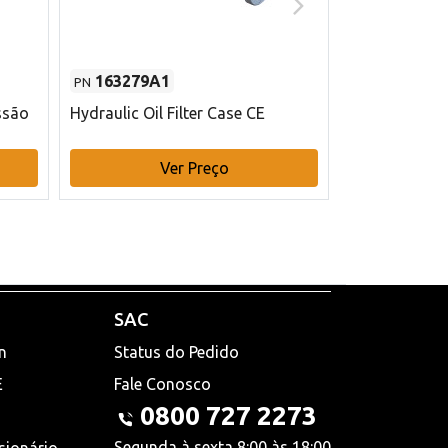
163279A1
48145970
PN
PN
ssão
Hydraulic Oil Filter Case CE
Filtro de com
x 75 mm L Ca
Ver Preço
V
SAC
n
Status do Pedido
E
Fale Conosco
0800 727 2273
Segunda à sexta 8:00 às 18:00
sionário