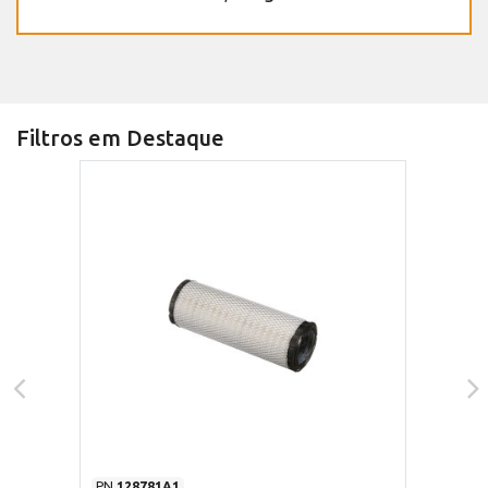
Filtros em Destaque
PN
128781A1