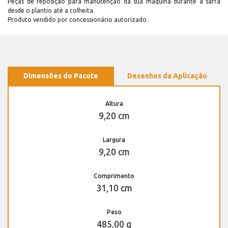
Peças de reposição para manutenção dá sua máquina durante a safra
desde o plantio até a colheita.
Produto vendido por concessionário autorizado.
Dimensões do Pacote
Desenhos da Aplicação
Altura
9,20 cm
Largura
9,20 cm
Comprimento
31,10 cm
Peso
485,00 g