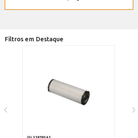
Filtros em Destaque
PN
128781A1