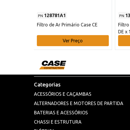
128781A1
1
PN
PN
l - 80 mm DE
Filtro de Ar Primário Case CE
Filtr
DE x 
o
Ver Preço
Categorias
ACESSÓRIOS E CAÇAMBAS
ALTERNADORES E MOTORES DE PARTIDA
BATERIAS E ACESSÓRIOS
CHASSI E ESTRUTURA