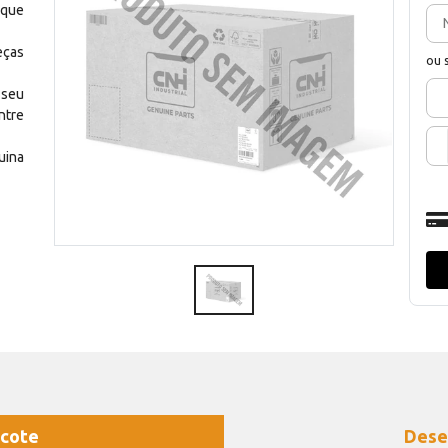
 que
eças
ou 
 seu
ntre
uina
cote
Dese