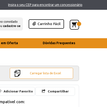
Insira o seu CEP para encontrar um concessionário
mo convidado
Carrinho Fácil
ou
cadastre-se
s em Oferta
Dúvidas Frequentes
Carregar lista de Excel
Adicionar Favorito
Compartilhar
mpativel com: