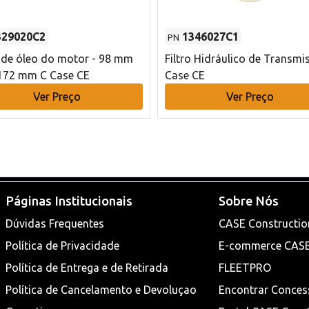
329020C2
1346027C1
PN
o de óleo do motor - 98 mm
Filtro Hidráulico de Transmi
172 mm C Case CE
Case CE
Ver Preço
Ver Preço
Páginas Institucionais
Sobre Nós
Dúvidas Frequentes
CASE Constructio
Política de Privacidade
E-commerce CAS
Política de Entrega e de Retirada
FLEETPRO
Política de Cancelamento e Devoluçao
Encontrar Conces