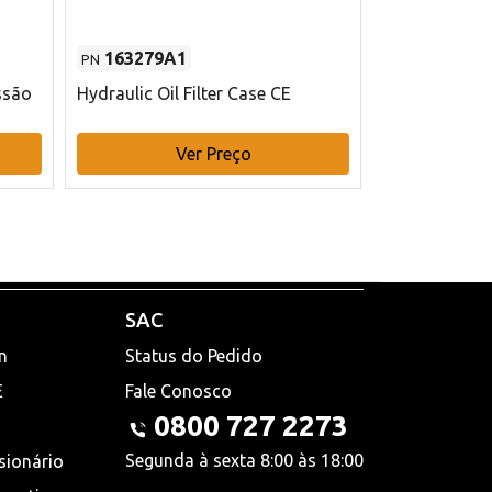
163279A1
48145970
PN
PN
ssão
Hydraulic Oil Filter Case CE
Filtro de com
x 75 mm L Ca
Ver Preço
V
SAC
n
Status do Pedido
E
Fale Conosco
0800 727 2273
Segunda à sexta 8:00 às 18:00
sionário