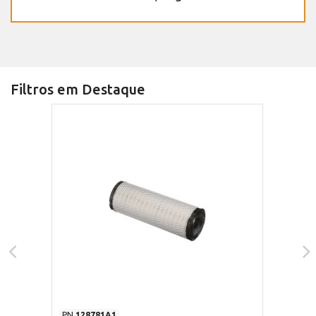
Filtros em Destaque
PN
128781A1