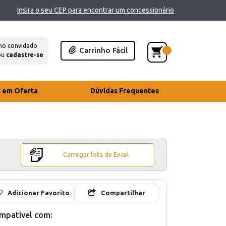
Insira o seu CEP para encontrar um concessionário
mo convidado
Carrinho Fácil
ou
cadastre-se
s em Oferta
Dúvidas Frequentes
Carregar lista de Excel
Adicionar Favorito
Compartilhar
mpativel com: