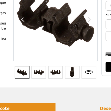
 que
eças
ou 
 seu
ntre
uina
cote
Dese