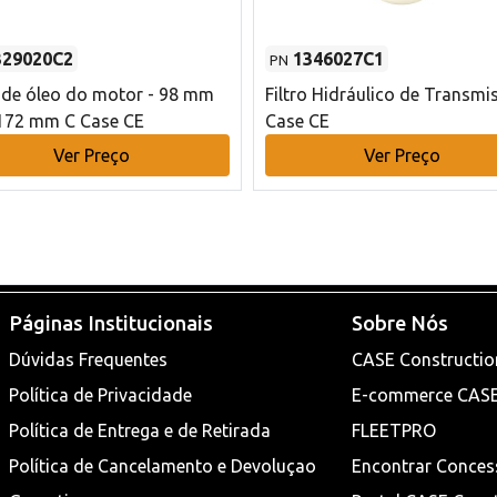
329020C2
1346027C1
PN
o de óleo do motor - 98 mm
Filtro Hidráulico de Transmi
172 mm C Case CE
Case CE
Ver Preço
Ver Preço
Páginas Institucionais
Sobre Nós
Dúvidas Frequentes
CASE Constructio
Política de Privacidade
E-commerce CAS
Política de Entrega e de Retirada
FLEETPRO
Política de Cancelamento e Devoluçao
Encontrar Conces