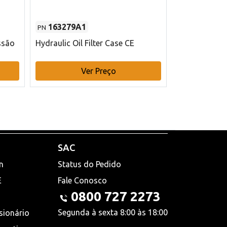
163279A1
48145970
PN
PN
ssão
Hydraulic Oil Filter Case CE
Filtro de com
x 75 mm L Ca
Ver Preço
V
SAC
n
Status do Pedido
E
Fale Conosco
0800 727 2273
Segunda à sexta 8:00 às 18:00
sionário