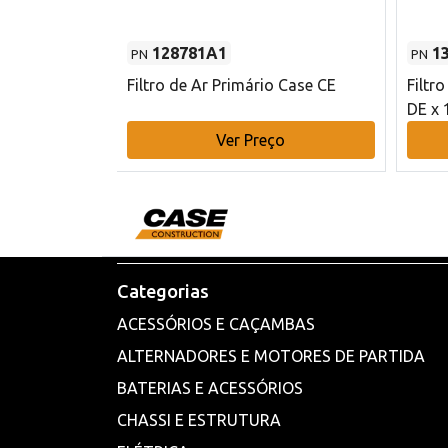
128781A1
1
PN
PN
l - 80 mm DE
Filtro de Ar Primário Case CE
Filtr
DE x 
o
Ver Preço
Categorias
ACESSÓRIOS E CAÇAMBAS
ALTERNADORES E MOTORES DE PARTIDA
BATERIAS E ACESSÓRIOS
CHASSI E ESTRUTURA