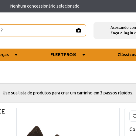
Nenhum concessionário selecionado
Acessando co
Faça o login
eças
FLEETPRO®
Clássico
Use sua lista de produtos para criar um carrinho em 3 passos rápidos.
CE
Co