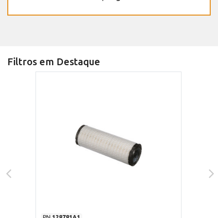
Filtros em Destaque
PN
128781A1