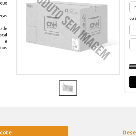
 que
eças
ou 
dade
scal
os e
rios
cote
Dese