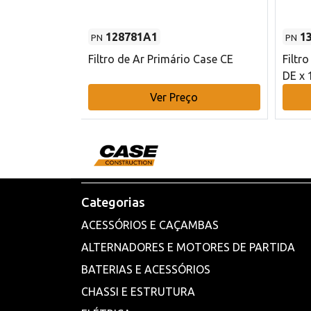
128781A1
1
PN
PN
l - 80 mm DE
Filtro de Ar Primário Case CE
Filtr
DE x 
o
Ver Preço
Categorias
ACESSÓRIOS E CAÇAMBAS
ALTERNADORES E MOTORES DE PARTIDA
BATERIAS E ACESSÓRIOS
CHASSI E ESTRUTURA