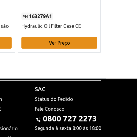
163279A1
48145970
PN
PN
ssão
Hydraulic Oil Filter Case CE
Filtro de com
x 75 mm L Ca
Ver Preço
V
SAC
n
Status do Pedido
E
Fale Conosco
0800 727 2273
Segunda à sexta 8:00 às 18:00
sionário