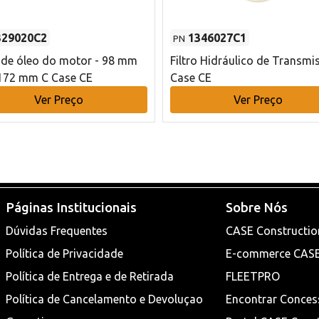
329020C2
1346027C1
PN
o de óleo do motor - 98 mm
Filtro Hidráulico de Transmi
172 mm C Case CE
Case CE
Ver Preço
Ver Preço
Páginas Institucionais
Sobre Nós
Dúvidas Frequentes
CASE Constructio
Política de Privacidade
E-commerce CAS
Política de Entrega e de Retirada
FLEETPRO
Política de Cancelamento e Devoluçao
Encontrar Conces