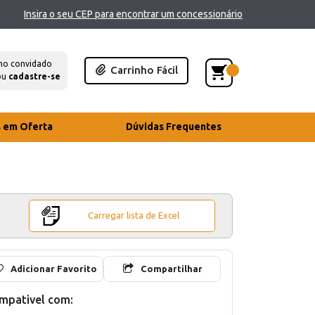
Insira o seu CEP para encontrar um concessionário
mo convidado
Carrinho Fácil
ou
cadastre-se
s em Oferta
Dúvidas Frequentes
Carregar lista de Excel
Adicionar Favorito
Compartilhar
mpativel com: