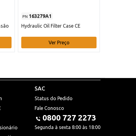
163279A1
48145970
PN
PN
ssão
Hydraulic Oil Filter Case CE
Filtro de com
x 75 mm L Ca
Ver Preço
V
SAC
n
Status do Pedido
E
Fale Conosco
0800 727 2273
Segunda à sexta 8:00 às 18:00
sionário