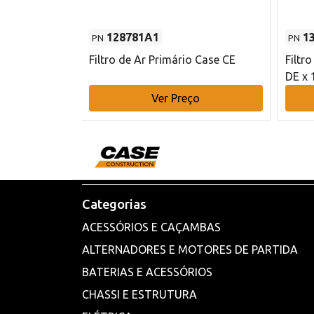
128781A1
1
PN
PN
l - 80 mm DE
Filtro de Ar Primário Case CE
Filtr
DE x 
o
Ver Preço
Categorias
ACESSÓRIOS E CAÇAMBAS
ALTERNADORES E MOTORES DE PARTIDA
BATERIAS E ACESSÓRIOS
CHASSI E ESTRUTURA