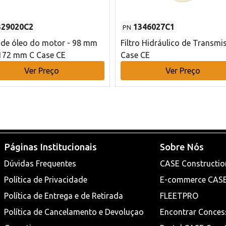
329020C2
1346027C1
PN
o de óleo do motor - 98 mm
Filtro Hidráulico de Transmi
172 mm C Case CE
Case CE
Ver Preço
Ver Preço
Páginas Institucionais
Sobre Nós
Dúvidas Frequentes
CASE Constructio
Política de Privacidade
E-commerce CAS
Política de Entrega e de Retirada
FLEETPRO
Política de Cancelamento e Devoluçao
Encontrar Conces