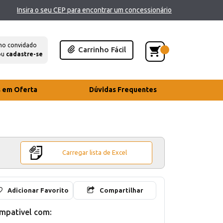
Insira o seu CEP para encontrar um concessionário
mo convidado
Carrinho Fácil
ou
cadastre-se
s em Oferta
Dúvidas Frequentes
Carregar lista de Excel
Adicionar Favorito
Compartilhar
mpativel com: