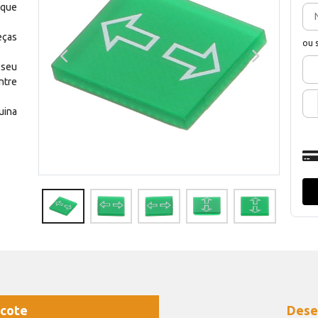
 que
eças
ou 
 seu
ntre
uina
cote
Dese