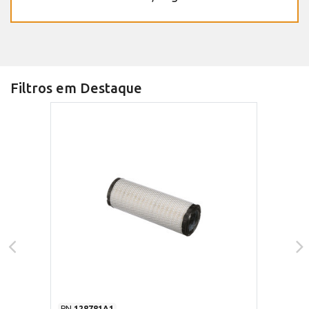
Filtros em Destaque
PN
128781A1