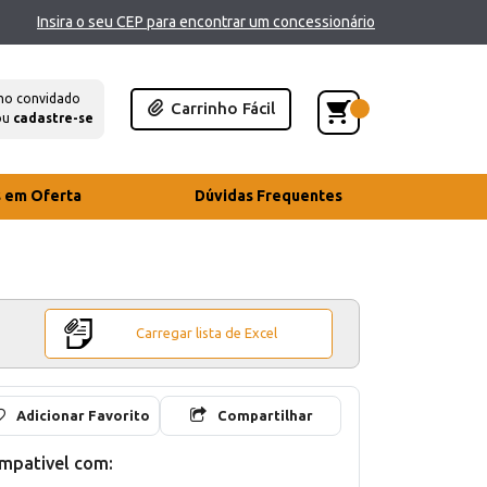
Insira o seu CEP para encontrar um concessionário
mo convidado
Carrinho Fácil
ou
cadastre-se
s em Oferta
Dúvidas Frequentes
Carregar lista de Excel
Adicionar Favorito
Compartilhar
mpativel com: