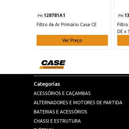
128781A1
1
PN
PN
l - 80 mm DE
Filtro de Ar Primário Case CE
Filtr
DE x 
o
Ver Preço
Categorias
ACESSÓRIOS E CAÇAMBAS
ALTERNADORES E MOTORES DE PARTIDA
BATERIAS E ACESSÓRIOS
CHASSI E ESTRUTURA