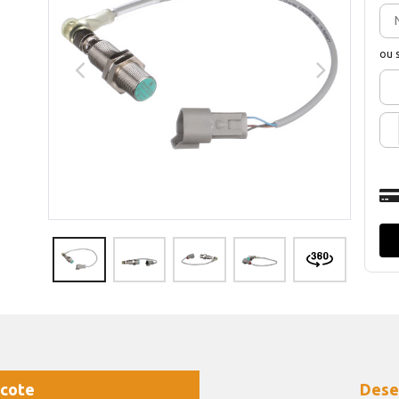
ou 
cote
Dese