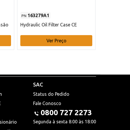
163279A1
48145970
PN
PN
ssão
Hydraulic Oil Filter Case CE
Filtro de com
x 75 mm L Ca
Ver Preço
V
SAC
n
Status do Pedido
E
Fale Conosco
0800 727 2273
Segunda à sexta 8:00 às 18:00
sionário