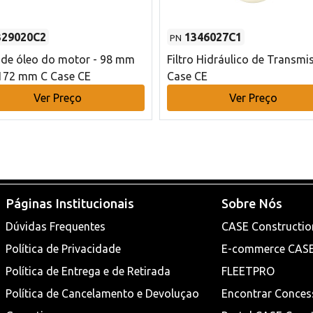
329020C2
1346027C1
PN
o de óleo do motor - 98 mm
Filtro Hidráulico de Transmi
172 mm C Case CE
Case CE
Ver Preço
Ver Preço
Páginas Institucionais
Sobre Nós
Dúvidas Frequentes
CASE Constructio
Política de Privacidade
E-commerce CAS
Política de Entrega e de Retirada
FLEETPRO
Política de Cancelamento e Devoluçao
Encontrar Conces