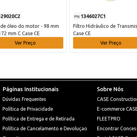
329020C2
1346027C1
PN
o de óleo do motor - 98 mm
Filtro Hidráulico de Transmi
172 mm C Case CE
Case CE
Ver Preço
Ver Preço
Páginas Institucionais
Sobre Nós
Dúvidas Frequentes
CASE Constructio
Política de Privacidade
E-commerce CAS
Política de Entrega e de Retirada
FLEETPRO
Política de Cancelamento e Devoluçao
Encontrar Conces