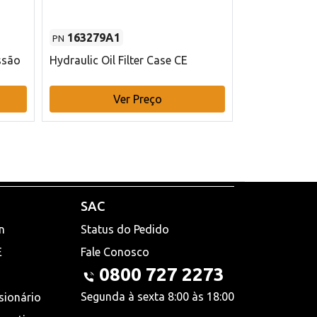
163279A1
48145970
PN
PN
ssão
Hydraulic Oil Filter Case CE
Filtro de com
x 75 mm L Ca
Ver Preço
V
SAC
n
Status do Pedido
E
Fale Conosco
0800 727 2273
Segunda à sexta 8:00 às 18:00
sionário