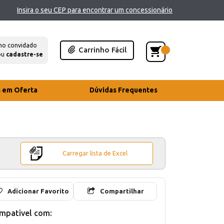
Insira o seu CEP para encontrar um concessionário
mo convidado
Carrinho Fácil
ou
cadastre-se
s em Oferta
Dúvidas Frequentes
Carregar lista de Excel
Adicionar Favorito
Compartilhar
mpativel com: