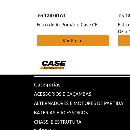
128781A1
1
PN
PN
l - 80 mm DE
Filtro de Ar Primário Case CE
Filtr
DE x 
o
Ver Preço
Categorias
ACESSÓRIOS E CAÇAMBAS
ALTERNADORES E MOTORES DE PARTIDA
BATERIAS E ACESSÓRIOS
CHASSI E ESTRUTURA