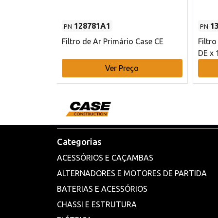
128781A1
1
PN
PN
l - 80 mm DE
Filtro de Ar Primário Case CE
Filtr
DE x 
o
Ver Preço
Categorias
ACESSÓRIOS E CAÇAMBAS
ALTERNADORES E MOTORES DE PARTIDA
BATERIAS E ACESSÓRIOS
CHASSI E ESTRUTURA