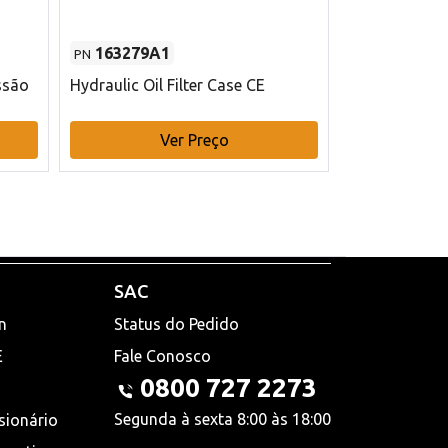
163279A1
48145970
PN
PN
ssão
Hydraulic Oil Filter Case CE
Filtro de com
x 75 mm L Ca
Ver Preço
V
SAC
n
Status do Pedido
E
Fale Conosco
0800 727 2273
Segunda à sexta 8:00 às 18:00
sionário