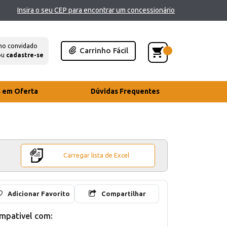
Insira o seu CEP para encontrar um concessionário
mo convidado
Carrinho Fácil
ou
cadastre-se
s em Oferta
Dúvidas Frequentes
Carregar lista de Excel
Adicionar Favorito
Compartilhar
mpativel com: