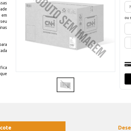
ssas
dade
e em
ou 
 seu
inas
para
cada
fica
 que
cote
Dese