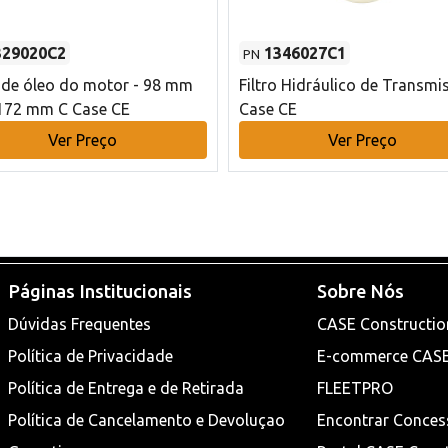
329020C2
1346027C1
PN
o de óleo do motor - 98 mm
Filtro Hidráulico de Transmi
172 mm C Case CE
Case CE
Ver Preço
Ver Preço
Páginas Institucionais
Sobre Nós
Dúvidas Frequentes
CASE Constructio
Política de Privacidade
E-commerce CAS
Política de Entrega e de Retirada
FLEETPRO
Política de Cancelamento e Devoluçao
Encontrar Conces