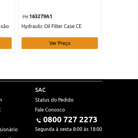
163279A1
48145970
PN
PN
ssão
Hydraulic Oil Filter Case CE
Filtro de com
x 75 mm L Ca
Ver Preço
V
SAC
n
Status do Pedido
E
Fale Conosco
0800 727 2273
Segunda à sexta 8:00 às 18:00
sionário