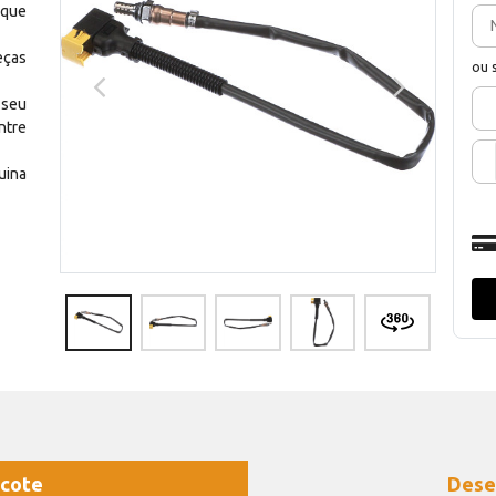
 que
eças
ou 
 seu
ntre
uina
cote
Dese