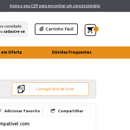
Insira o seu CEP para encontrar um concessionário
mo convidado
Carrinho Fácil
ou
cadastre-se
s em Oferta
Dúvidas Frequentes
Carregar lista de Excel
Adicionar Favorito
Compartilhar
mpativel com: