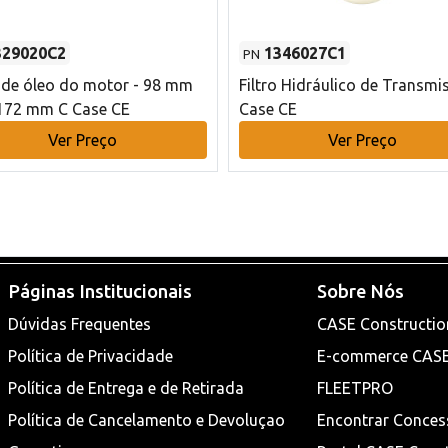
329020C2
1346027C1
PN
o de óleo do motor - 98 mm
Filtro Hidráulico de Transmi
172 mm C Case CE
Case CE
Ver Preço
Ver Preço
Páginas Institucionais
Sobre Nós
Dúvidas Frequentes
CASE Constructio
Política de Privacidade
E-commerce CAS
Política de Entrega e de Retirada
FLEETPRO
Política de Cancelamento e Devoluçao
Encontrar Conces