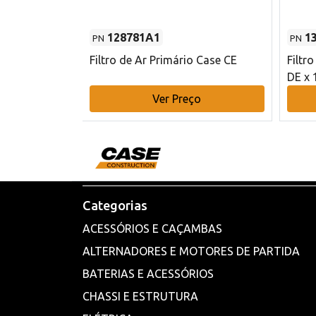
128781A1
1
PN
PN
l - 80 mm DE
Filtro de Ar Primário Case CE
Filtr
DE x 
o
Ver Preço
Categorias
ACESSÓRIOS E CAÇAMBAS
ALTERNADORES E MOTORES DE PARTIDA
BATERIAS E ACESSÓRIOS
CHASSI E ESTRUTURA