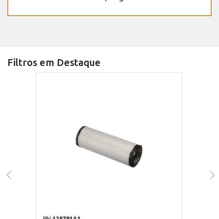
Filtros em Destaque
PN
128781A1