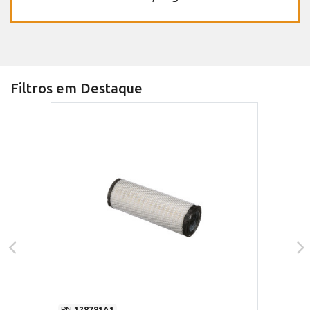
Filtros em Destaque
PN
128781A1