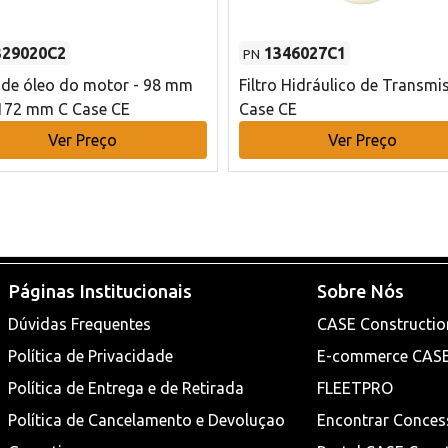
329020C2
1346027C1
PN
o de óleo do motor - 98 mm
Filtro Hidráulico de Transmi
172 mm C Case CE
Case CE
Ver Preço
Ver Preço
Páginas Institucionais
Sobre Nós
Dúvidas Frequentes
CASE Constructio
Política de Privacidade
E-commerce CAS
Política de Entrega e de Retirada
FLEETPRO
Política de Cancelamento e Devoluçao
Encontrar Conces