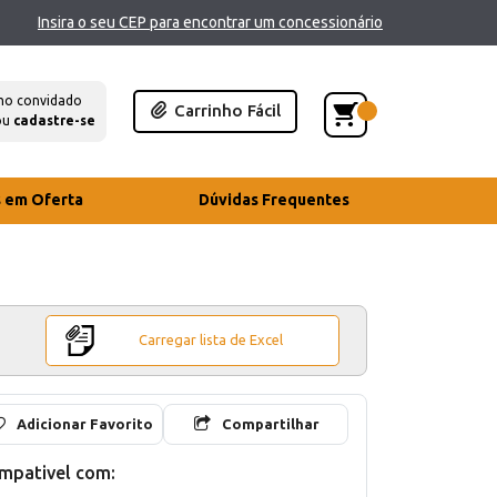
Insira o seu CEP para encontrar um concessionário
mo convidado
Carrinho Fácil
ou
cadastre-se
s em Oferta
Dúvidas Frequentes
Carregar lista de Excel
Adicionar Favorito
Compartilhar
mpativel com: