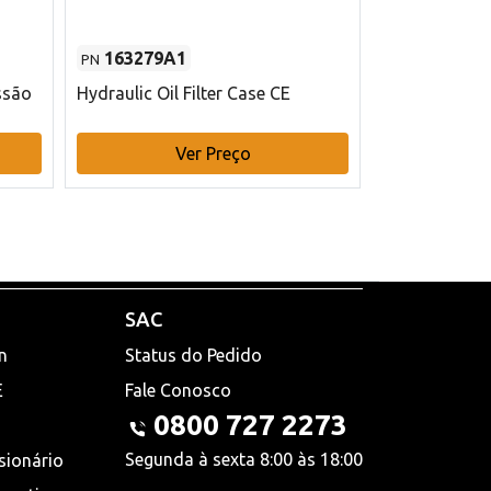
163279A1
48145970
PN
PN
ssão
Hydraulic Oil Filter Case CE
Filtro de com
x 75 mm L Ca
Ver Preço
V
SAC
n
Status do Pedido
E
Fale Conosco
0800 727 2273
Segunda à sexta 8:00 às 18:00
sionário