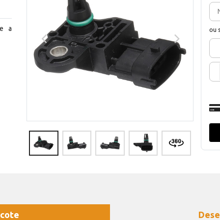
e a
ou 
cote
Dese