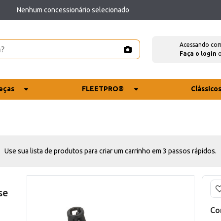
Nenhum concessionário selecionado
Acessando co
Faça o login
eças
FLEETPRO®
Clássico
Use sua lista de produtos para criar um carrinho em 3 passos rápidos.
se
Co