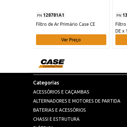
128781A1
1
PN
PN
l - 80 mm DE
Filtro de Ar Primário Case CE
Filtr
DE x 
o
Ver Preço
Categorias
ACESSÓRIOS E CAÇAMBAS
ALTERNADORES E MOTORES DE PARTIDA
BATERIAS E ACESSÓRIOS
CHASSI E ESTRUTURA