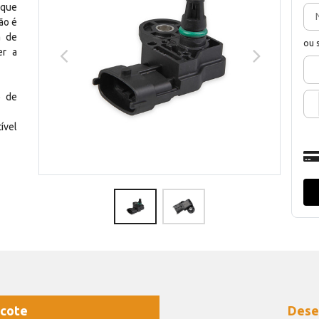
 que
ão é
a de
ou 
er a
e de
ível
cote
Dese