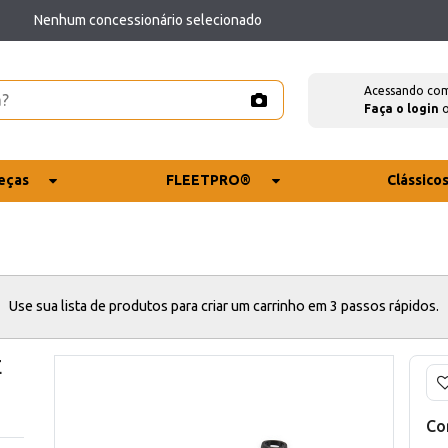
Nenhum concessionário selecionado
Acessando co
Faça o login
eças
FLEETPRO®
Clássico
Use sua lista de produtos para criar um carrinho em 3 passos rápidos.
E
Co