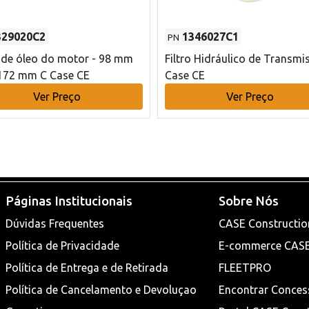
329020C2
1346027C1
PN
o de óleo do motor - 98 mm
Filtro Hidráulico de Transmi
172 mm C Case CE
Case CE
Ver Preço
Ver Preço
Páginas Institucionais
Sobre Nós
Dúvidas Frequentes
CASE Constructio
Política de Privacidade
E-commerce CAS
Política de Entrega e de Retirada
FLEETPRO
Política de Cancelamento e Devoluçao
Encontrar Conces