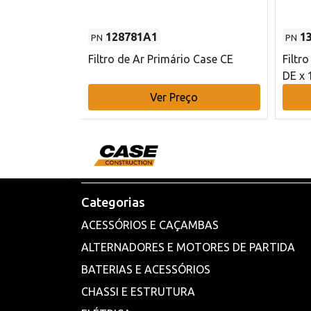
128781A1
1
PN
PN
l - 80 mm DE
Filtro de Ar Primário Case CE
Filtr
DE x 
o
Ver Preço
Categorias
ACESSÓRIOS E CAÇAMBAS
ALTERNADORES E MOTORES DE PARTIDA
BATERIAS E ACESSÓRIOS
CHASSI E ESTRUTURA