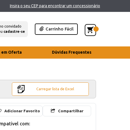
Insira o seu CEP para encontrar um concessionário
mo convidado
Carrinho Fácil
ou
cadastre-se
s em Oferta
Dúvidas Frequentes
Carregar lista de Excel
Adicionar Favorito
Compartilhar
mpativel com: