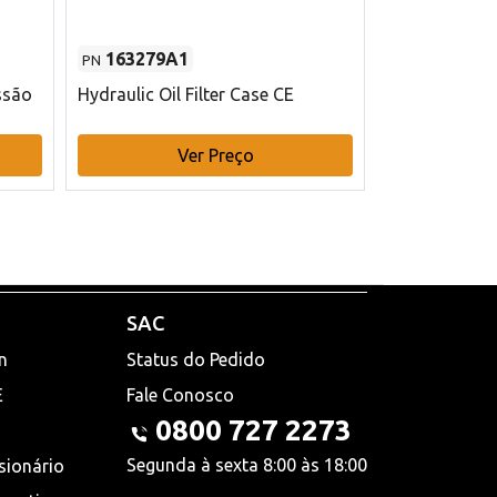
163279A1
48145970
PN
PN
ssão
Hydraulic Oil Filter Case CE
Filtro de com
x 75 mm L Ca
Ver Preço
V
SAC
n
Status do Pedido
E
Fale Conosco
0800 727 2273
Segunda à sexta 8:00 às 18:00
sionário