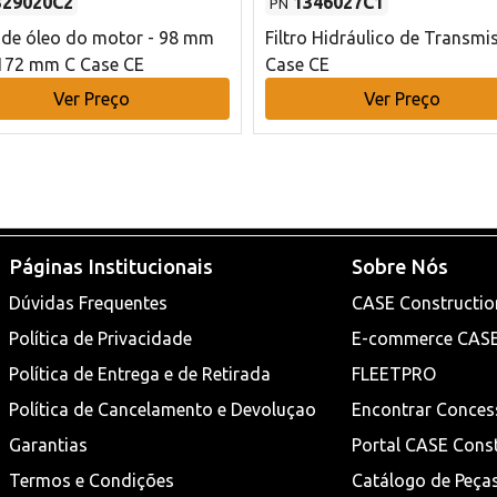
329020C2
1346027C1
PN
o de óleo do motor - 98 mm
Filtro Hidráulico de Transmi
172 mm C Case CE
Case CE
Ver Preço
Ver Preço
Páginas Institucionais
Sobre Nós
Dúvidas Frequentes
CASE Constructio
Política de Privacidade
E-commerce CAS
Política de Entrega e de Retirada
FLEETPRO
Política de Cancelamento e Devoluçao
Encontrar Conces
Garantias
Portal CASE Cons
Termos e Condições
Catálogo de Peça