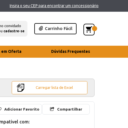
Insira o seu CEP para encontrar um concessionário
mo convidado
Carrinho Fácil
ou
cadastre-se
s em Oferta
Dúvidas Frequentes
Carregar lista de Excel
Adicionar Favorito
Compartilhar
mpativel com: