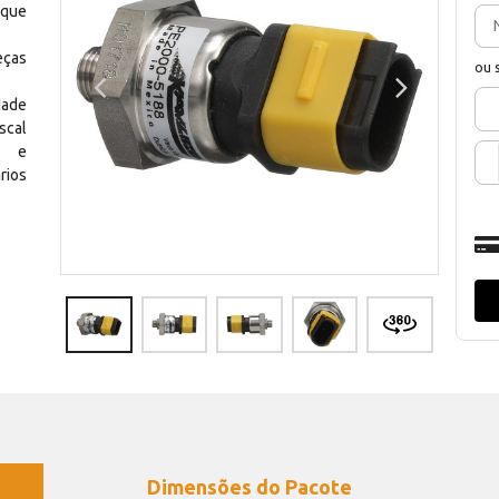
 que
eças
ou 
dade
scal
os e
rios
Dimensões do Pacote