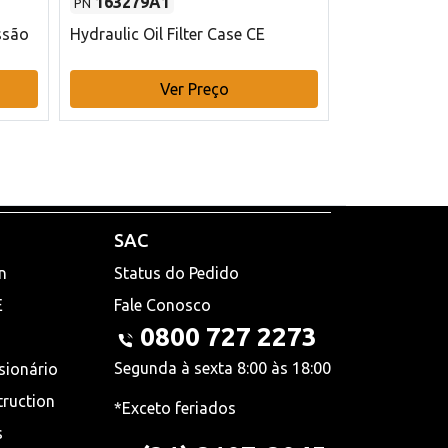
163279A1
48145970
PN
PN
ssão
Hydraulic Oil Filter Case CE
Filtro de com
x 75 mm L Ca
Ver Preço
V
SAC
n
Status do Pedido
E
Fale Conosco
0800 727 2273
Segunda à sexta 8:00 às 18:00
sionário
truction
*Exceto feriados
s