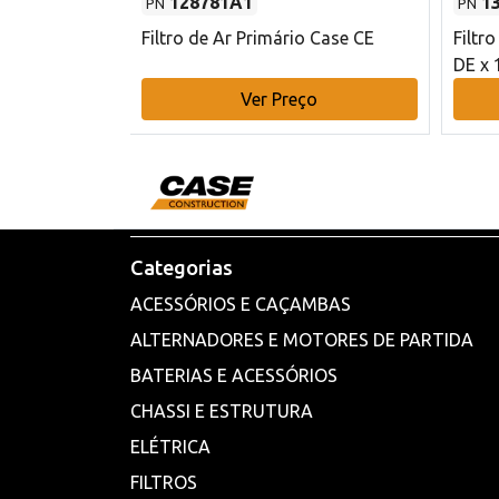
128781A1
1
PN
PN
l - 80 mm DE
Filtro de Ar Primário Case CE
Filtr
DE x 
o
Ver Preço
Categorias
ACESSÓRIOS E CAÇAMBAS
ALTERNADORES E MOTORES DE PARTIDA
BATERIAS E ACESSÓRIOS
CHASSI E ESTRUTURA
ELÉTRICA
FILTROS