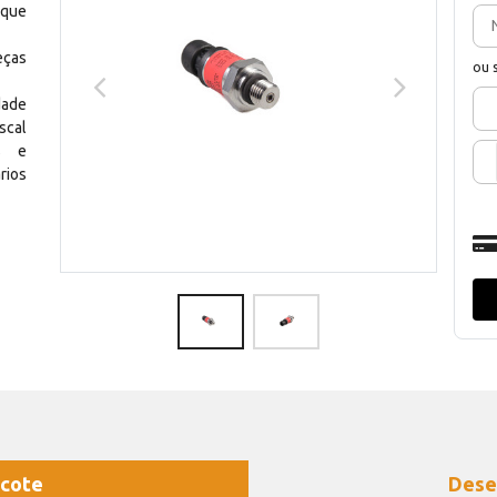
 que
eças
ou 
dade
scal
os e
rios
cote
Dese