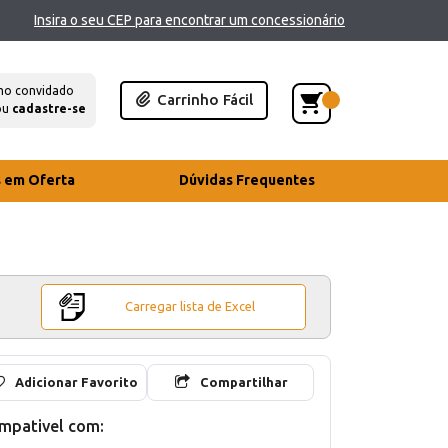
Insira o seu CEP para encontrar um concessionário
mo convidado
Carrinho Fácil
ou
cadastre-se
s em Oferta
Dúvidas Frequentes
Carregar lista de Excel
Adicionar Favorito
Compartilhar
mpativel com: