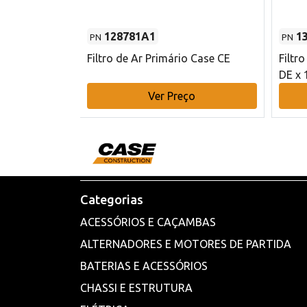
128781A1
1
PN
PN
l - 80 mm DE
Filtro de Ar Primário Case CE
Filtr
DE x 
o
Ver Preço
Categorias
ACESSÓRIOS E CAÇAMBAS
ALTERNADORES E MOTORES DE PARTIDA
BATERIAS E ACESSÓRIOS
CHASSI E ESTRUTURA