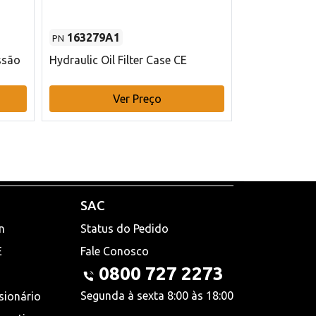
163279A1
48145970
PN
PN
ssão
Hydraulic Oil Filter Case CE
Filtro de com
x 75 mm L Ca
Ver Preço
V
SAC
n
Status do Pedido
E
Fale Conosco
0800 727 2273
Segunda à sexta 8:00 às 18:00
sionário