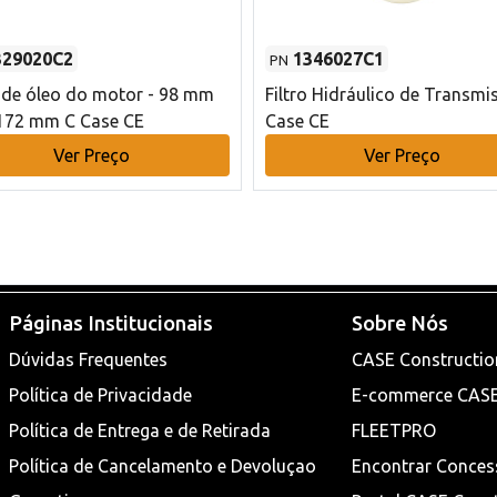
329020C2
1346027C1
PN
o de óleo do motor - 98 mm
Filtro Hidráulico de Transmi
172 mm C Case CE
Case CE
Ver Preço
Ver Preço
Páginas Institucionais
Sobre Nós
Dúvidas Frequentes
CASE Constructio
Política de Privacidade
E-commerce CAS
Política de Entrega e de Retirada
FLEETPRO
Política de Cancelamento e Devoluçao
Encontrar Conces