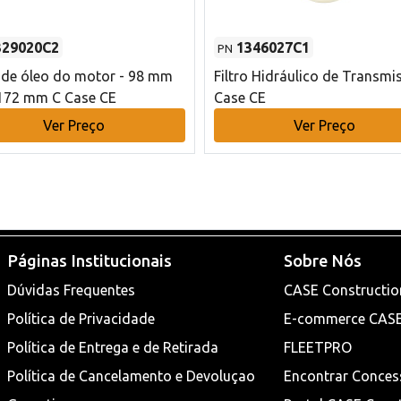
329020C2
1346027C1
PN
o de óleo do motor - 98 mm
Filtro Hidráulico de Transmi
172 mm C Case CE
Case CE
Ver Preço
Ver Preço
Páginas Institucionais
Sobre Nós
Dúvidas Frequentes
CASE Constructio
Política de Privacidade
E-commerce CAS
Política de Entrega e de Retirada
FLEETPRO
Política de Cancelamento e Devoluçao
Encontrar Conces