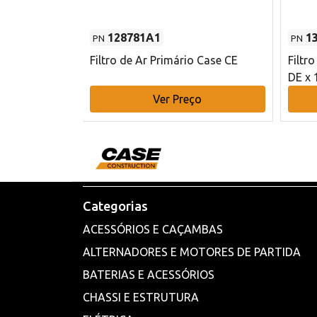
128781A1
1
PN
PN
l - 80 mm DE
Filtro de Ar Primário Case CE
Filtr
DE x 
o
Ver Preço
Categorias
ACESSÓRIOS E CAÇAMBAS
ALTERNADORES E MOTORES DE PARTIDA
BATERIAS E ACESSÓRIOS
CHASSI E ESTRUTURA