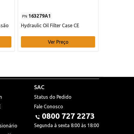
163279A1
48145970
PN
PN
ssão
Hydraulic Oil Filter Case CE
Filtro de com
x 75 mm L Ca
Ver Preço
V
SAC
n
Status do Pedido
E
Fale Conosco
0800 727 2273
Segunda à sexta 8:00 às 18:00
sionário