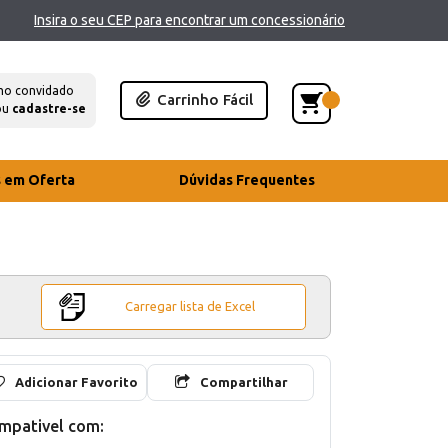
Insira o seu CEP para encontrar um concessionário
mo convidado
Carrinho Fácil
ou
cadastre-se
s em Oferta
Dúvidas Frequentes
Carregar lista de Excel
Adicionar Favorito
Compartilhar
mpativel com: