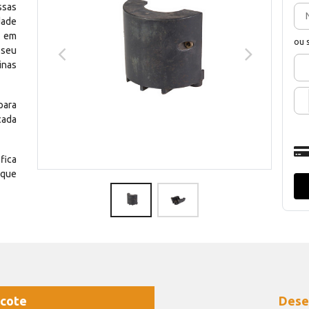
ssas
dade
e em
ou 
 seu
inas
para
cada
fica
 que
cote
Dese