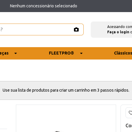
Nenhum concessionário selecionado
Acessando co
Faça o login
eças
FLEETPRO®
Clássico
Use sua lista de produtos para criar um carrinho em 3 passos rápidos.
Co