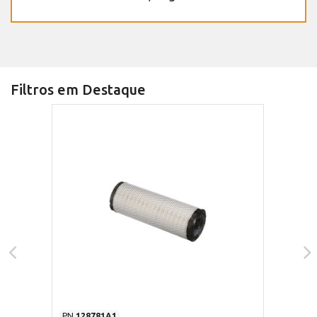
Filtros em Destaque
PN
128781A1