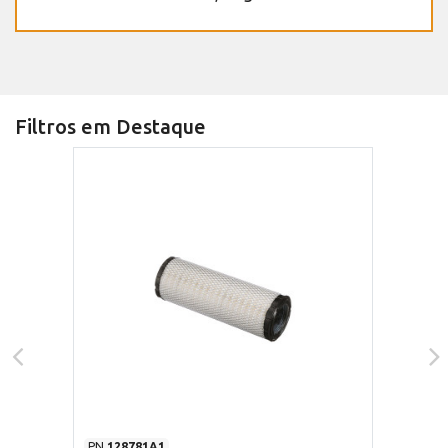
Filtros em Destaque
PN
128781A1