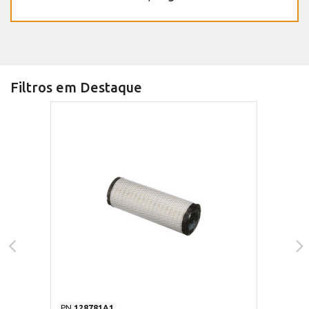
Filtros em Destaque
PN
128781A1