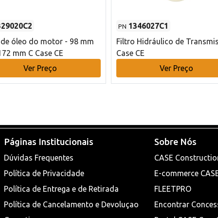
329020C2
1346027C1
PN
o de óleo do motor - 98 mm
Filtro Hidráulico de Transmi
172 mm C Case CE
Case CE
Ver Preço
Ver Preço
Páginas Institucionais
Sobre Nós
Dúvidas Frequentes
CASE Constructio
Política de Privacidade
E-commerce CAS
Política de Entrega e de Retirada
FLEETPRO
Política de Cancelamento e Devoluçao
Encontrar Conces