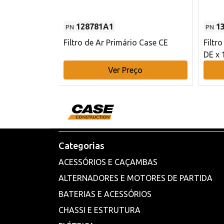
128781A1
1
PN
PN
l - 80 mm DE
Filtro de Ar Primário Case CE
Filtr
DE x 
o
Ver Preço
Categorias
ACESSÓRIOS E CAÇAMBAS
ALTERNADORES E MOTORES DE PARTIDA
BATERIAS E ACESSÓRIOS
CHASSI E ESTRUTURA