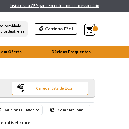
Insira o seu CEP para encontrar um concessionário
mo convidado
Carrinho Fácil
ou
cadastre-se
s em Oferta
Dúvidas Frequentes
Carregar lista de Excel
Adicionar Favorito
Compartilhar
mpativel com: