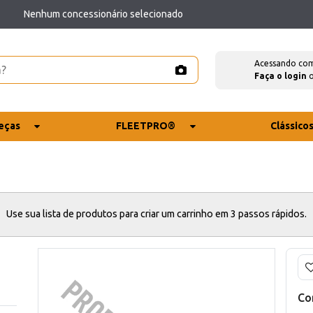
Nenhum concessionário selecionado
Acessando co
Faça o login
eças
FLEETPRO®
Clássico
Use sua lista de produtos para criar um carrinho em 3 passos rápidos.
Co