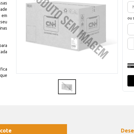
ssas
dade
e em
ou 
 seu
inas
para
cada
fica
 que
cote
Dese