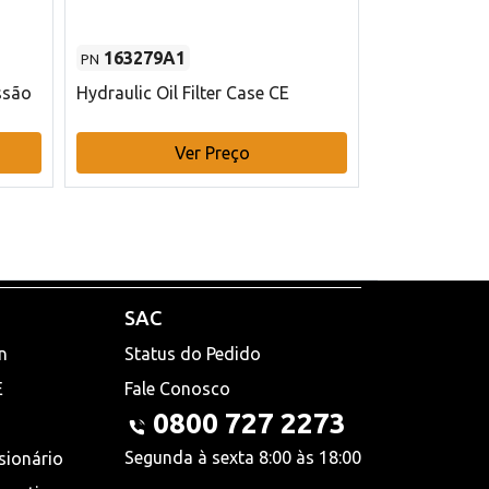
163279A1
48145970
PN
PN
ssão
Hydraulic Oil Filter Case CE
Filtro de com
x 75 mm L Ca
Ver Preço
V
SAC
n
Status do Pedido
E
Fale Conosco
0800 727 2273
Segunda à sexta 8:00 às 18:00
sionário