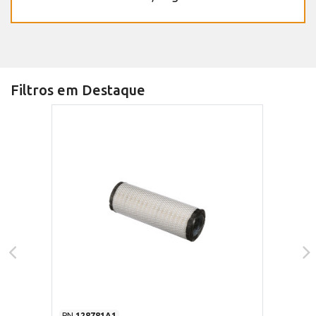
Filtros em Destaque
PN
128781A1