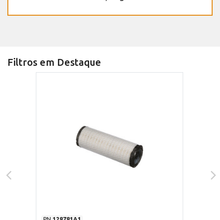
Filtros em Destaque
PN
128781A1