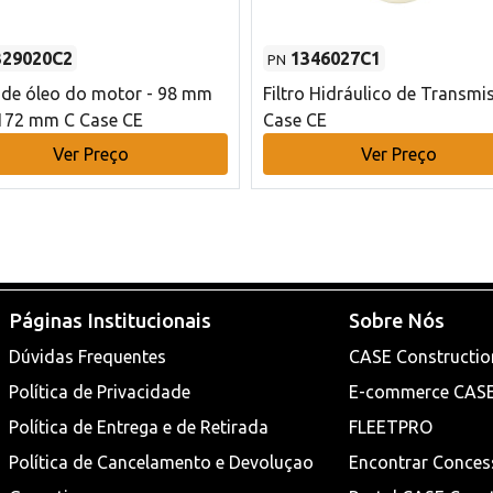
329020C2
1346027C1
PN
o de óleo do motor - 98 mm
Filtro Hidráulico de Transmi
172 mm C Case CE
Case CE
Ver Preço
Ver Preço
Páginas Institucionais
Sobre Nós
Dúvidas Frequentes
CASE Constructio
Política de Privacidade
E-commerce CAS
Política de Entrega e de Retirada
FLEETPRO
Política de Cancelamento e Devoluçao
Encontrar Conces