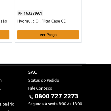
163279A1
48145970
PN
PN
ssão
Hydraulic Oil Filter Case CE
Filtro de com
x 75 mm L Ca
Ver Preço
V
SAC
n
Status do Pedido
E
Fale Conosco
0800 727 2273
Segunda à sexta 8:00 às 18:00
sionário