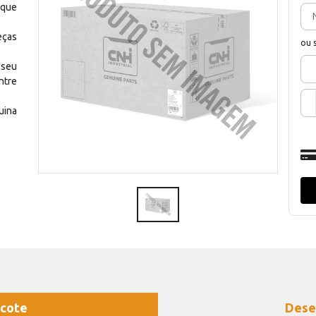
 que
eças
ou 
 seu
ntre
uina
cote
Dese