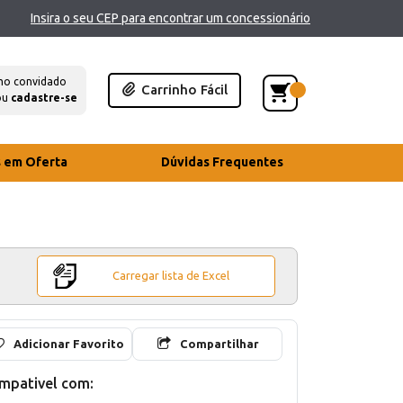
Insira o seu CEP para encontrar um concessionário
mo convidado
Carrinho Fácil
ou
cadastre-se
s em Oferta
Dúvidas Frequentes
Carregar lista de Excel
Adicionar Favorito
Compartilhar
mpativel com: