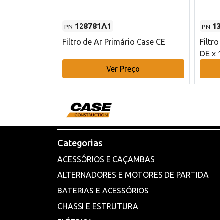
128781A1
1
PN
PN
l - 80 mm DE
Filtro de Ar Primário Case CE
Filtr
DE x 
o
Ver Preço
Categorias
ACESSÓRIOS E CAÇAMBAS
ALTERNADORES E MOTORES DE PARTIDA
BATERIAS E ACESSÓRIOS
CHASSI E ESTRUTURA