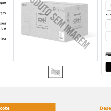
 que
eças
ou 
 seu
ntre
uina
cote
Dese