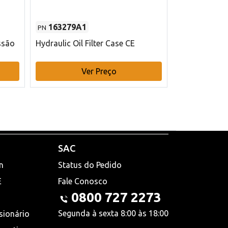
163279A1
48145970
PN
PN
ssão
Hydraulic Oil Filter Case CE
Filtro de com
x 75 mm L Ca
Ver Preço
V
SAC
n
Status do Pedido
E
Fale Conosco
0800 727 2273
Segunda à sexta 8:00 às 18:00
sionário