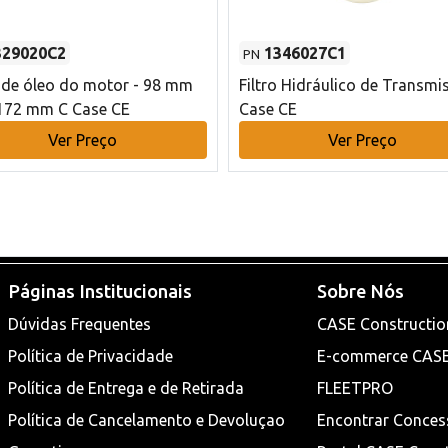
329020C2
1346027C1
PN
o de óleo do motor - 98 mm
Filtro Hidráulico de Transmi
172 mm C Case CE
Case CE
Ver Preço
Ver Preço
Páginas Institucionais
Sobre Nós
Dúvidas Frequentes
CASE Constructio
Política de Privacidade
E-commerce CAS
Política de Entrega e de Retirada
FLEETPRO
Política de Cancelamento e Devoluçao
Encontrar Conces