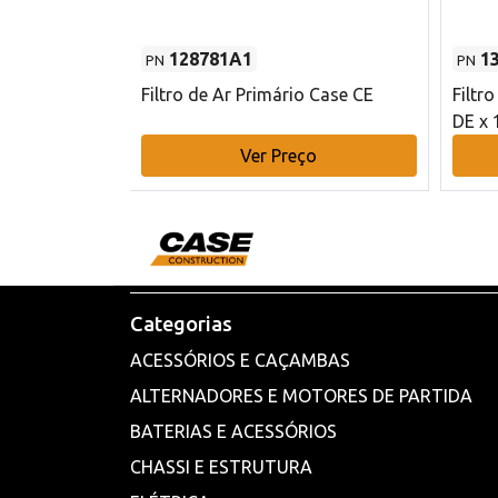
128781A1
1
PN
PN
l - 80 mm DE
Filtro de Ar Primário Case CE
Filtr
DE x 
o
Ver Preço
Categorias
ACESSÓRIOS E CAÇAMBAS
ALTERNADORES E MOTORES DE PARTIDA
BATERIAS E ACESSÓRIOS
CHASSI E ESTRUTURA