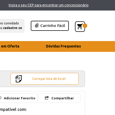
Insira o seu CEP para encontrar um concessionário
mo convidado
Carrinho Fácil
ou
cadastre-se
s em Oferta
Dúvidas Frequentes
Carregar lista de Excel
Adicionar Favorito
Compartilhar
mpativel com: