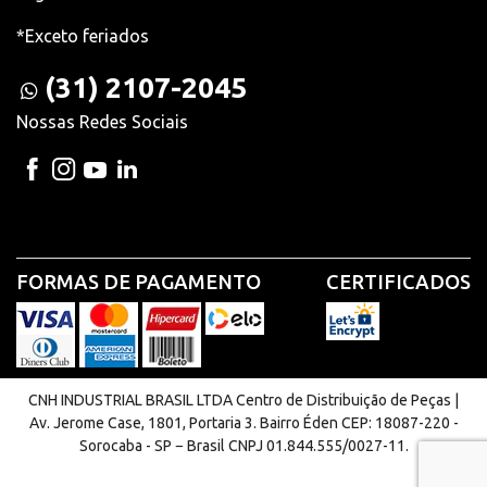
*Exceto feriados
(31) 2107-2045
Nossas Redes Sociais
FORMAS DE PAGAMENTO
CERTIFICADOS
CNH INDUSTRIAL BRASIL LTDA Centro de Distribuição de Peças |
Av. Jerome Case, 1801, Portaria 3. Bairro Éden CEP: 18087-220 -
Sorocaba - SP − Brasil CNPJ 01.844.555/0027-11.